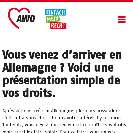
Aller
au
contenu
principal
Bénéficier De Protection
Main
Faire partie de la société
navigation
Vous venez d’arriver en
Rester
Allemagne ? Voici une
Conseils
présentation simple de
Français
vos droits.
Après votre arrivée en Allemagne, plusieurs possibilités
s’offrent à vous et il est dans votre intérêt d’y recourir.
Toutefois, vous devez non seulement connaître vos droits,
mais aussi les faire valoir. Pour ce faire, vous pouvez